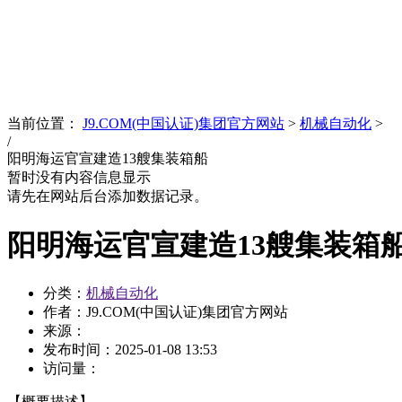
News
文化品牌
当前位置：
J9.COM(中国认证)集团官方网站
>
机械自动化
>
/
阳明海运官宣建造13艘集装箱船
暂时没有内容信息显示
请先在网站后台添加数据记录。
阳明海运官宣建造13艘集装箱
分类：
机械自动化
作者：J9.COM(中国认证)集团官方网站
来源：
发布时间：
2025-01-08 13:53
访问量：
【概要描述】