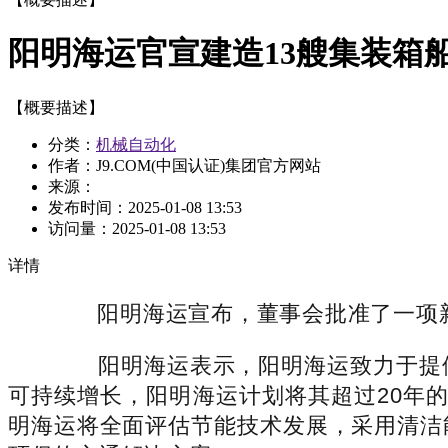
阳明海运官宣建造13艘集装箱
【概要描述】
分类：
机械自动化
作者：J9.COM(中国认证)集团官方网站
来源：
发布时间：
2025-01-08 13:53
访问量：
2025-01-08 13:53
详情
阳明海运宣布，董事会批准了一项新造船计
阳明海运表示，阳明海运致力于提供
可持续增长，阳明海运计划将其超过20年的5
明海运将全面评估节能技术发展，采用清洁