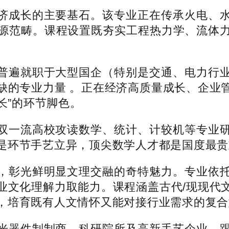
成长的主要基石。该专业正在传承火电、水
源范畴。课程设置既夯实工程热力学、流体
遍就职于大型国企（特别是交通、电力行业
缺的专业力量 。正在经济高质量成长、企业
长”的环节脚色。
一流高校攻读数学、统计、计较机等专业研
是环节手艺立异，顶尖数学人才都是国度最贵
彰光鲜明显文理交融的奇特魅力。专业依托
业文化理解力取能力。课程涵盖古代/现现代
，培育既有人文情怀又能对接行业需求的复合
器件制制商、科研院所及高新手艺企业。跟