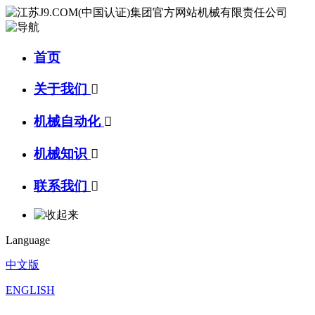
首页
关于我们

机械自动化

机械知识

联系我们

Language
中文版
ENGLISH