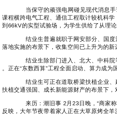
当保守的顽强电网碰见现代消息手艺
课程横跨电气工程、通信工程取计较机科学
到66kV的实型试验场，为学生供给了从理
结业生普遍就职于网安部分、国度消
落地实施的布景下，收集空间已上升为的新
结业生除部门进入、北大、中科院等
。正在“东数西算”工程全面启动、算力成
结业生可正在道取桥梁扶植企业、建
扶植交通强国、成长新能源财产的布景下，
来历：潮旧事 2月23日晚，“商家称
反映，大年节夜带着家人正在大草原烤全羊沉