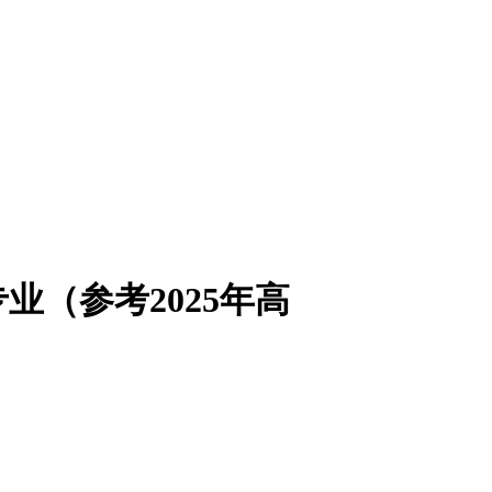
（参考2025年高