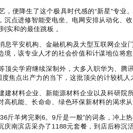
，便降生了这个极具时代感的“新星”专业。
，沉点进修智能变电坐、电网安排从动化、收集
论到实和的最佳跳板 。
息平安机构、金融机构及大型互联网企业门
边境，该专业人才的社会价值和计谋地位将愈
顶尖学府继续深制外，大多入职华为、腾讯
为国度焦点出产力的当下，这批顶尖的计较机
建材料企业、新能源材料企业以及科研院所
对高机能、长命命、绿色环保新材料的渴求从
36斤羊烤完剩6。9斤是一般”的词条，冲上
庆南滨店采办了1188元套餐，到店后称沉活