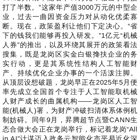
打了半数。”这家年产值3000万元的中型企
业，过去一曲因资金压力对从动化优柔寡
断。现在，政策盈利让他们下定决心。“省
下的钱我们能够再投入研发。”1亿元“机械
人券”的推出，以及环绕其展开的政策看法
搜集，既是龙岗区实金白银搀扶企业的务
实行动，更是其系统性结构人工智能财
产、持续优化企业办事的一个活泼注脚。
从顶层设想破题，龙岗早正在2025年5月便
率先成立全国首个专注于人工智能取机械
人财产成长的曲属机构——龙岗区人工智
能(机械人)署，为财产冲破扫清体系体例机
制妨碍。同年9月，昇腾超节点暨CANN生
态合做大会正在龙岗举行，标记着龙岗“All
in AI”计谋迈入政务云智能化市平易近化深