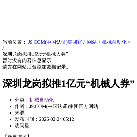
News
文化品牌
当前位置：
J9.COM(中国认证)集团官方网站
>
机械自动化
>
/
深圳龙岗拟推1亿元“机械人券”
暂时没有内容信息显示
请先在网站后台添加数据记录。
深圳龙岗拟推1亿元“机械人券”
分类：
机械自动化
作者：J9.COM(中国认证)集团官方网站
来源：
发布时间：
2026-02-24 05:12
访问量：
【概要描述】