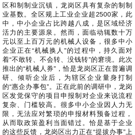
区和制制业沉镇，龙岗区具有复杂的制制
业基数。全区规上工业企业超2500家，此
中，中小企业占比跨越八成，是区域经济
活力的主要源泉。然而，面临动辄数十万
元以至上百万元的机械人设备，很多中小
企业正在“机械换人”的过程中，持久面对
着“不敢转、不会转、没钱转”的窘境。此次
推出的“机械人券”，恰是龙岗区正在普遍调
研、倾听企业后，为辖区企业量身打制
的“惠企办事包”。正在此前的调研中，龙岗
区发觉保守的项目申报制对企业来说流程
复杂、门槛较高。很多中小企业因人力无
限，无法应对繁琐的申报材料预备过程，
从而取政策盈利当面错过。恰是基于企业
的这些反馈，龙岗区出力正在“提拔办事”上