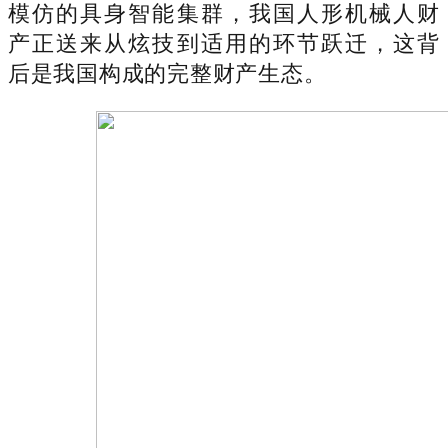
模仿的具身智能集群，我国人形机械人财
产正送来从炫技到适用的环节跃迁，这背
后是我国构成的完整财产生态。