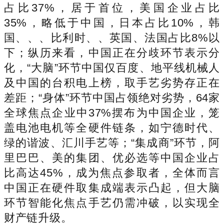
占比37%，居于首位，美国企业占比
35%，略低于中国，日本占比10%，韩
国、、、比利时、、英国、法国占比8%以
下；纵历来看，中国正在分歧环节表示分
化，“大脑”环节中国仅百度、地平线机械人
及中国的台积电上榜，取手艺劣势存正在
差距；“身体”环节中国占领绝对劣势，64家
全球焦点企业中37%摆布为中国企业，笼
盖电池电机等全硬件链条，如宁德时代、
绿的谐波、汇川手艺等；“集成商”环节，阿
里巴巴、美的集团、优必选等中国企业占
比高达45%，成为焦点参取者，全体而言
中国正在硬件取集成端表示凸起，但大脑
环节智能化焦点手艺仍需冲破，以实现全
财产链升级。