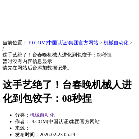
News
文化品牌
当前位置：
J9.COM(中国认证)集团官方网站
>
机械自动化
>
/
这手艺绝了！台春晚机械人进化到包饺子：08秒捏
暂时没有内容信息显示
请先在网站后台添加数据记录。
这手艺绝了！台春晚机械人进
化到包饺子：08秒捏
分类：
机械自动化
作者：J9.COM(中国认证)集团官方网站
来源：
发布时间：
2026-02-23 05:29