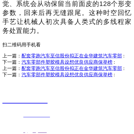
觉、系统会从动保留当前面皮的128个形变
参数，回来后再无缝跟尾。这种时空回忆
手艺让机械人初次具备人类式的多线程家
务处置能力。
扫二维码用手机看
上一篇：
配套零跑汽车至信股份拟正在金华建筑汽车零部
:
下一篇：
汽车零部件塑胶模具设想优良供应商保举榜
:
上一篇：
配套零跑汽车至信股份拟正在金华建筑汽车零部
:
下一篇：
汽车零部件塑胶模具设想优良供应商保举榜
:
销售热线
0523-87590811
联系电话：
0523-87590811
传真号码：0523-87686463
邮箱地址：
nj@jsnj.com