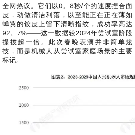
全网热议。它们以0。8秒/个的速度捏合面
皮，动做清洁利落，以至能正在正在薄如
蝉翼的饺皮上留下清晰指纹，成功率高达
92。7%——这一数据较2024年尝试室阶段
提拔超一倍。此次春晚表演并非简单炫
技，而是机械人从尝试室家庭场景的主要
标记。