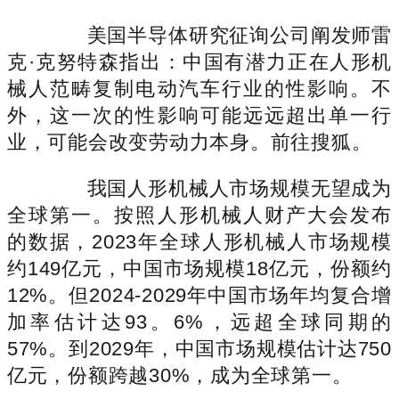
美国半导体研究征询公司阐发师雷
克·克努特森指出：中国有潜力正在人形机
械人范畴复制电动汽车行业的性影响。不
外，这一次的性影响可能远远超出单一行
业，可能会改变劳动力本身。前往搜狐。
我国人形机械人市场规模无望成为
全球第一。按照人形机械人财产大会发布
的数据，2023年全球人形机械人市场规模
约149亿元，中国市场规模18亿元，份额约
12%。但2024-2029年中国市场年均复合增
加率估计达93。6%，远超全球同期的
57%。到2029年，中国市场规模估计达750
亿元，份额跨越30%，成为全球第一。