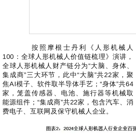
按照摩根士丹利《人形机械人
100：全球人形机械人价值链梳理》演讲，
全球人形机械人财产链分为“大脑、身体、
集成商”三大环节，此中“大脑”共22家，聚
焦AI模子、软件取半导体手艺；“身体”共64
家，笼盖传感器、电池、施行器等机械取
能源组件；“集成商”共22家，包含汽车、消
费电子、互联网及保守机械人企业。