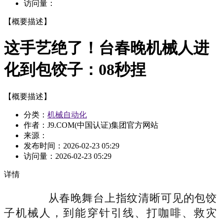
访问量：
【概要描述】
这手艺绝了！台春晚机械人进
化到包饺子：08秒捏
【概要描述】
分类：
机械自动化
作者：J9.COM(中国认证)集团官方网站
来源：
发布时间：
2026-02-23 05:29
访问量：
2026-02-23 05:29
详情
从春晚舞台上指纹清晰可见的包饺
子机械人，到能穿针引线、打咖啡、救灾